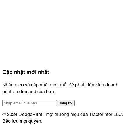
So sánh
GetVela
Alura
Orderdesk
Listadum
eRank
Helium 10
EtsyHunt
LitCommerce
Cập nhật mới nhất
Sellerboard
HeyEtsy
Nhận mẹo và cập nhật mới nhất để phát triển kinh doanh
print-on-demand của bạn.
Đăng ký
© 2024 DodgePrint - một thương hiệu của Tractorinfor LLC.
Bảo lưu mọi quyền.