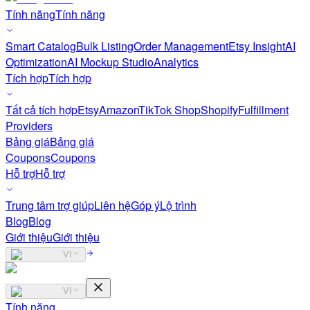
Tính năng
Tính năng
Smart Catalog
Bulk Listing
Order Management
Etsy Insight
AI
Optimization
AI Mockup Studio
Analytics
Tích hợp
Tích hợp
Tất cả tích hợp
Etsy
Amazon
TikTok Shop
Shopify
Fulfillment
Providers
Bảng giá
Bảng giá
Coupons
Coupons
Hỗ trợ
Hỗ trợ
Trung tâm trợ giúp
Liên hệ
Góp ý
Lộ trình
Blog
Blog
Giới thiệu
Giới thiệu
VI
VI
Tính năng