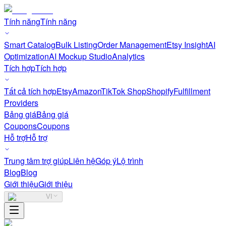
Tính năng
Tính năng
Smart Catalog
Bulk Listing
Order Management
Etsy Insight
AI
Optimization
AI Mockup Studio
Analytics
Tích hợp
Tích hợp
Tất cả tích hợp
Etsy
Amazon
TikTok Shop
Shopify
Fulfillment
Providers
Bảng giá
Bảng giá
Coupons
Coupons
Hỗ trợ
Hỗ trợ
Trung tâm trợ giúp
Liên hệ
Góp ý
Lộ trình
Blog
Blog
Giới thiệu
Giới thiệu
VI