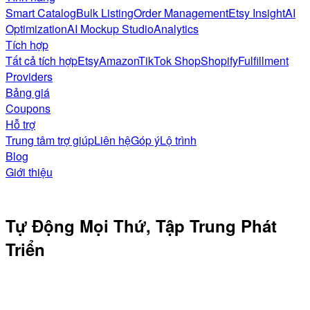
Smart Catalog
Bulk Listing
Order Management
Etsy Insight
AI
Optimization
AI Mockup Studio
Analytics
Tích hợp
Tất cả tích hợp
Etsy
Amazon
TikTok Shop
Shopify
Fulfillment
Providers
Bảng giá
Coupons
Hỗ trợ
Trung tâm trợ giúp
Liên hệ
Góp ý
Lộ trình
Blog
Giới thiệu
Tự Động Mọi Thứ,
Tập Trung Phát
Triển