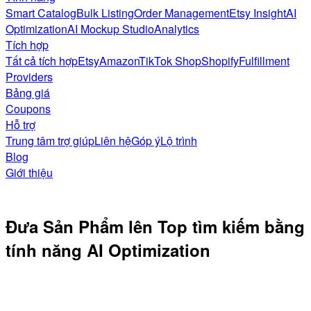
Smart Catalog
Bulk Listing
Order Management
Etsy Insight
AI
Optimization
AI Mockup Studio
Analytics
Tích hợp
Tất cả tích hợp
Etsy
Amazon
TikTok Shop
Shopify
Fulfillment
Providers
Bảng giá
Coupons
Hỗ trợ
Trung tâm trợ giúp
Liên hệ
Góp ý
Lộ trình
Blog
Giới thiệu
Đưa Sản Phẩm lên Top tìm kiếm
bằng
tính năng AI Optimization