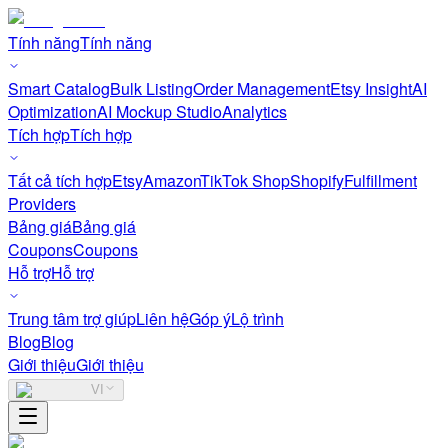
Tính năng
Tính năng
Smart Catalog
Bulk Listing
Order Management
Etsy Insight
AI
Optimization
AI Mockup Studio
Analytics
Tích hợp
Tích hợp
Tất cả tích hợp
Etsy
Amazon
TikTok Shop
Shopify
Fulfillment
Providers
Bảng giá
Bảng giá
Coupons
Coupons
Hỗ trợ
Hỗ trợ
Trung tâm trợ giúp
Liên hệ
Góp ý
Lộ trình
Blog
Blog
Giới thiệu
Giới thiệu
VI