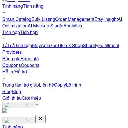
Tính năng
Tính năng
Smart Catalog
Bulk Listing
Order Management
Etsy Insight
AI
Optimization
AI Mockup Studio
Analytics
Tích hợp
Tích hợp
Tất cả tích hợp
Etsy
Amazon
TikTok Shop
Shopify
Fulfillment
Providers
Bảng giá
Bảng giá
Coupons
Coupons
Hỗ trợ
Hỗ trợ
Trung tâm trợ giúp
Liên hệ
Góp ý
Lộ trình
Blog
Blog
Giới thiệu
Giới thiệu
VI
VI
Tính năng